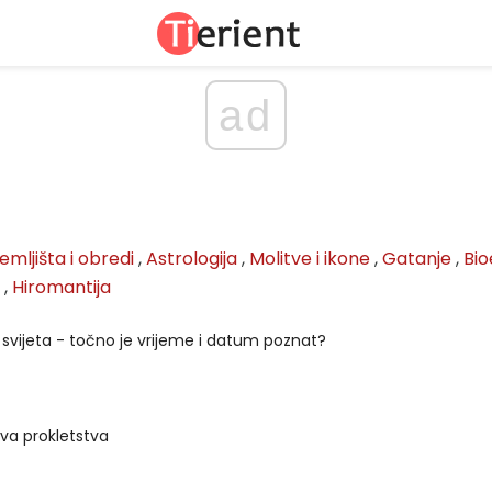
ad
emljišta i obredi
,
Astrologija
,
Molitve i ikone
,
Gatanje
,
Bio
,
Hiromantija
j svijeta - točno je vrijeme i datum poznat?
sva prokletstva