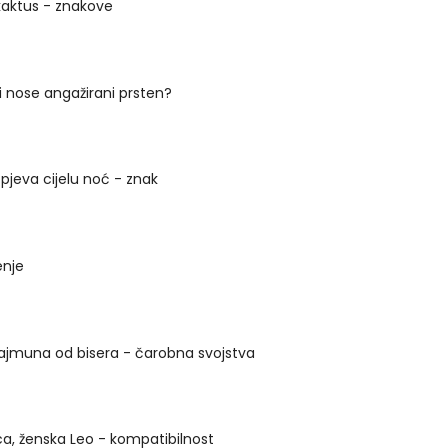
kaktus - znakove
ci nose angažirani prsten?
 pjeva cijelu noć - znak
enje
muna od bisera - čarobna svojstva
ca, ženska Leo - kompatibilnost