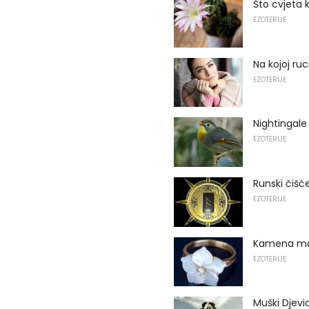
Što cvjeta 
EZOTERIJE
Na kojoj ru
EZOTERIJE
Nightingale
EZOTERIJE
Runski čišć
EZOTERIJE
Kamena maj
EZOTERIJE
Muški Djevi