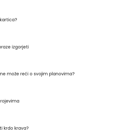
 kartica?
braze izgorjeti
 ne može reći o svojim planovima?
brojevima
ti krdo krava?