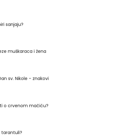
ri sanjaju?
eze muškaraca i žena
Dan sv. Nikole - znakovi
ati o crvenom mačiću?
 tarantuli?