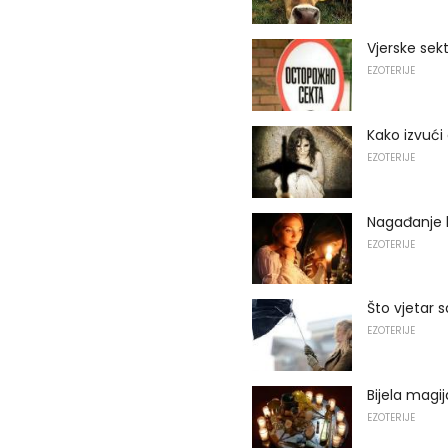
Vjerske sek
EZOTERIJE
Kako izvuć
EZOTERIJE
Nagađanje 
EZOTERIJE
Što vjetar 
EZOTERIJE
Bijela magij
EZOTERIJE