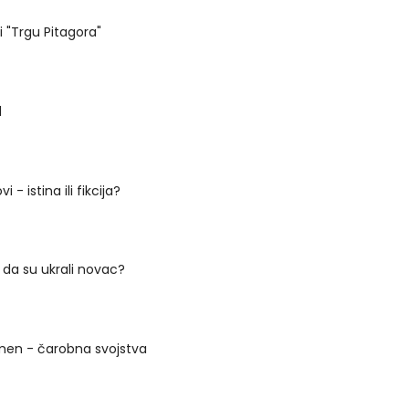
i "Trgu Pitagora"
l
i - istina ili fikcija?
 da su ukrali novac?
men - čarobna svojstva