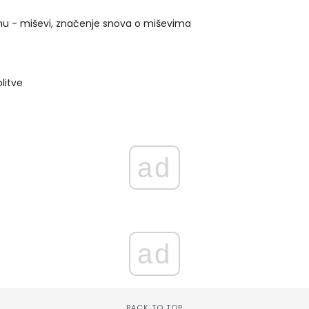
snu - miševi, značenje snova o miševima
litve
ad
ad
BACK TO TOP