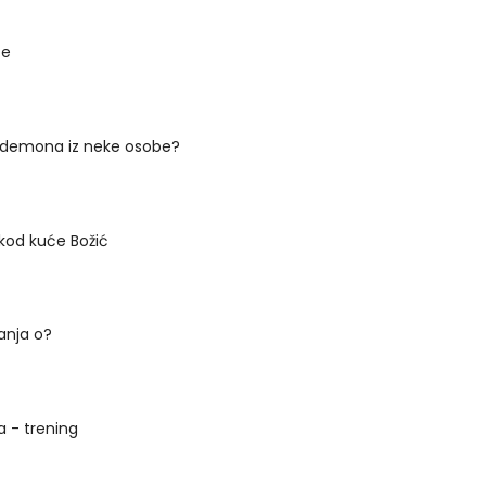
te
i demona iz neke osobe?
kod kuće Božić
sanja o?
a - trening