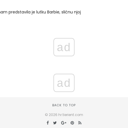
m predstavila je lutku Barbie, sličnu njoj
ad
ad
BACK TO TOP
© 2026 hr.tierient.com