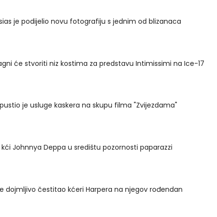
sias je podijelio novu fotografiju s jednim od blizanaca
agni će stvoriti niz kostima za predstavu Intimissimi na Ice-17
apustio je usluge kaskera na skupu filma "Zvijezdama"
kći Johnnya Deppa u središtu pozornosti paparazzi
 dojmljivo čestitao kćeri Harpera na njegov rođendan