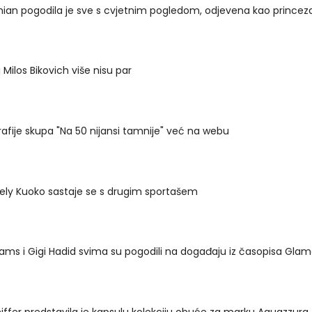
ian pogodila je sve s cvjetnim pogledom, odjevena kao prince
 Milos Bikovich više nisu par
afije skupa "Na 50 nijansi tamnije" već na webu
ely Kuoko sastaje se s drugim sportašem
iams i Gigi Hadid svima su pogodili na događaju iz časopisa Gla
iffer predstavila je kapsulu kolekciju obuće za marku Aquazzura