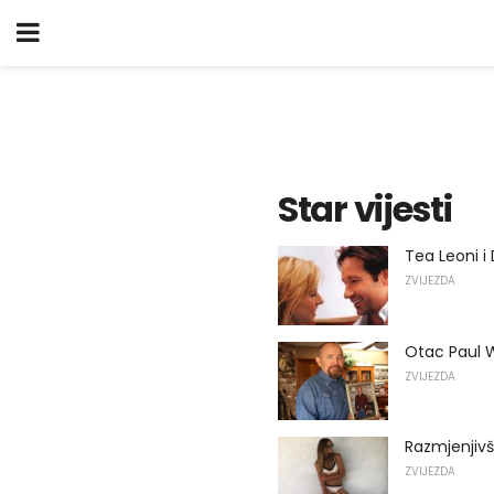
Star vijesti
Tea Leoni 
ZVIJEZDA
Otac Paul W
ZVIJEZDA
Razmjenjivš
ZVIJEZDA