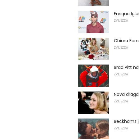
Enrique Igle
ZVIJEZDA
Chiara Ferr
ZVIJEZDA
Brad Pitt n
ZVIJEZDA
Nova draga 
ZVIJEZDA
Beckhams je
ZVIJEZDA