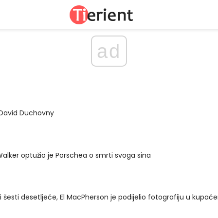
ad
i David Duchovny
alker optužio je Porschea o smrti svoga sina
i šesti desetljeće, El MacPherson je podijelio fotografiju u kupa