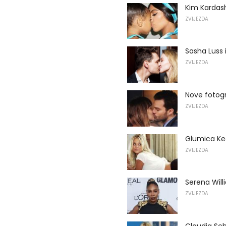
Kim Kardash
ZVIJEZDA
Sasha Luss i
ZVIJEZDA
Nove fotogr
ZVIJEZDA
Glumica Ke
ZVIJEZDA
Serena Will
ZVIJEZDA
Claudia Sch