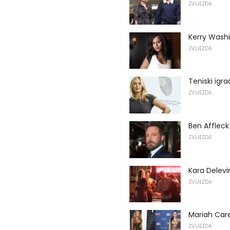
ZVIJEZDA
Kerry Wash
ZVIJEZDA
Teniski igra
ZVIJEZDA
Ben Affleck 
ZVIJEZDA
Kara Delevi
ZVIJEZDA
Mariah Care
ZVIJEZDA