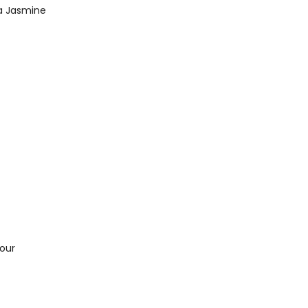
za Jasmine
mour