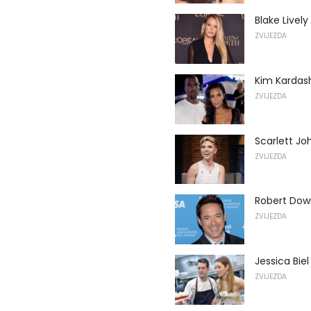
Blake Lively
ZVIJEZDA
Kim Kardash
ZVIJEZDA
Scarlett Jo
ZVIJEZDA
Robert Down
ZVIJEZDA
Jessica Biel
ZVIJEZDA