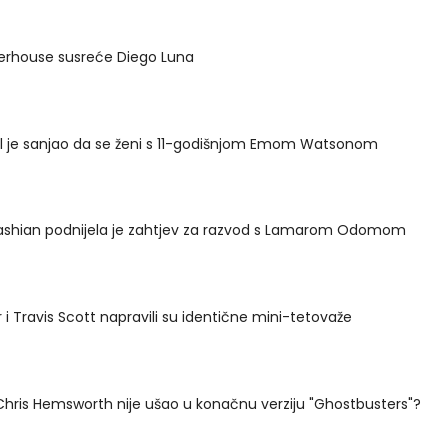
erhouse susreće Diego Luna
l je sanjao da se ženi s 11-godišnjom Emom Watsonom
ashian podnijela je zahtjev za razvod s Lamarom Odomom
r i Travis Scott napravili su identične mini-tetovaže
Chris Hemsworth nije ušao u konačnu verziju "Ghostbusters"?