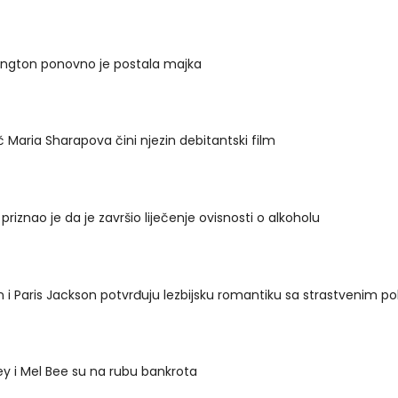
ington ponovno je postala majka
č Maria Sharapova čini njezin debitantski film
priznao je da je završio liječenje ovisnosti o alkoholu
n i Paris Jackson potvrđuju lezbijsku romantiku sa strastvenim p
y i Mel Bee su na rubu bankrota