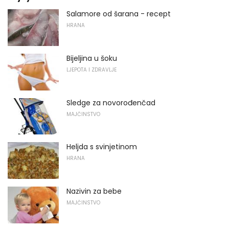
Salamore od šarana - recept
HRANA
Bijeljina u šoku
LJEPOTA I ZDRAVLJE
Sledge za novorođenčad
MAJČINSTVO
Heljda s svinjetinom
HRANA
Nazivin za bebe
MAJČINSTVO