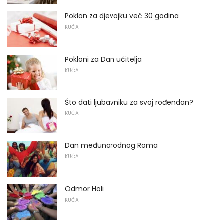
Poklon za djevojku već 30 godina
KUĆA
Pokloni za Dan učitelja
KUĆA
Što dati ljubavniku za svoj rođendan?
KUĆA
Dan međunarodnog Roma
KUĆA
Odmor Holi
KUĆA