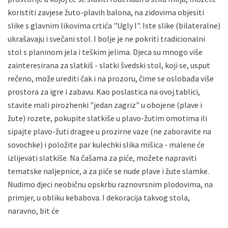
koristiti zavjese žuto-plavih balona, ​​na zidovima objesiti
slike s glavnim likovima crtića "Ugly I". Iste slike (bilateralne)
ukrašavaju i svečani stol. I bolje je ne pokriti tradicionalni
stol s planinom jela i teškim jelima. Djeca su mnogo više
zainteresirana za slatkiš - slatki švedski stol, koji se, usput
rečeno, može urediti čak i na prozoru, čime se oslobađa više
prostora za igre i zabavu. Kao poslastica na ovoj tablici,
stavite mali pirozhenki "jedan zagriz" u obojene (plave i
žute) rozete, pokupite slatkiše u plavo-žutim omotima ili
sipajte plavo-žuti dragee u prozirne vaze (ne zaboravite na
sovochke) i položite par kulechki slika mišica - malene će
izlijevati slatkiše. Na čašama za piće, možete napraviti
tematske naljepnice, a za piće se nude plave i žute slamke.
Nudimo djeci neobičnu opskrbu raznovrsnim plodovima, na
primjer, u obliku kebabova. I dekoracija takvog stola,
naravno, bit će