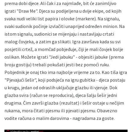
prema dobi djece. Ali čak i za najmlađe, bit će zanimljivo
igrati "Draw Me". Djeca su podijeljena u dvije ekipe, od kojih
svaka nudi veliki list papira i olovke (markere). Na signalu,
svaki sudionik počinje izvlačiti unaprijed određen minion. Na
istom signalu, sudionici se mijenjaju i nastavljaju crtati
malog čovjeka, a zatim ga slikati. Igra završava kada su svi
posjetili crtež, a momčad pobjeđuje, čiji je mali čovjek bolje
oslikan. Možete igrati "Jedi jabuku" - objesiti jabuke (prema
broju gostiju) trebali pokušati jesti bez pomoći ruku.
Pobjednik je onaj tko ima najbolje vrijeme za to. Kao tiša igra
"Pjevajući šešir", koji podsjeća na igru ​​gubitka - djeca postaju
u krugu, jedan od odraslih uključuje glazbu ili vjeruje. Dok
glazba svira (račun se reproducira), djeca šalju šešir jedni
drugima. Čim završi glazba (rezultat) i šešir ostaje u nečijim
rukama, mora čitati pjesmu ili pjevati pjesmu. Obavezno
vodite računa o malim darovima - nagradama za goste.