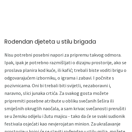
Rođendan djeteta u stilu brigada
Nisu potrebni posebni napori za pripremu takvog odmora.
Ipak, ipak je potrebno razmišljati o dizajnu prostorije, ako se
proslava planira kod kuće, ili kafić; trebali biste voditi brigu o
odgovarajućem izborniku, o igrama i zabavi. I počnite s
pozivnicama. Oni bi trebali biti svijetli, nezaboravni i,
naravno, slici junaka crtića. Za svakog gosta možete
pripremiti posebne atribute u obliku svečanih šešira ili
smiješnih okruglih naočala, a sam krivac svečanosti prerušiti
se u žensku odijelu i žutu majicu - tako da će se svaki sudionik
festivala osjećati kao nevjerojatan minion. Za ukrašavanje
prostorije u kojoj će se slaviti rođendan u stilu milja, možete