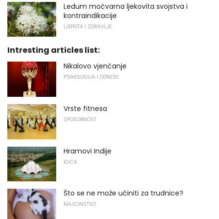
Ledum močvarna ljekovita svojstva i
kontraindikacije
LJEPOTA I ZDRAVLJE
Intresting articles list:
Nikalovo vjenčanje
PSIHOLOGIJA I ODNOSI
Vrste fitnesa
SPOSOBNOST
Hramovi Indije
KUĆA
Što se ne može učiniti za trudnice?
MAJČINSTVO