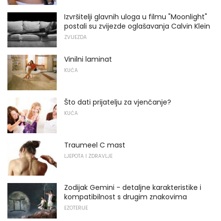
Izvršitelji glavnih uloga u filmu "Moonlight"
postali su zvijezde oglašavanja Calvin Klein
ZVIJEZDA
Vinilni laminat
KUĆA
Što dati prijatelju za vjenčanje?
KUĆA
Traumeel C mast
LJEPOTA I ZDRAVLJE
Zodijak Gemini - detaljne karakteristike i
kompatibilnost s drugim znakovima
EZOTERIJE