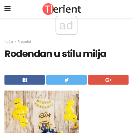
ad
Kuća
Praznici
Rođendan u stilu milja