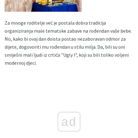
Za mnoge roditelje već je postala dobra tradicija
organiziranja male tematske zabave na rođendan vaše bebe.
No, kako bi ovaj dan doista postao nezaboravan odmor za
dijete, dogovoriti mu rođendan u stilu milja. Da, bili su oni
smiješni mali ljudi iz crtića "Ugly I", koji su bili toliko voljeni
modernoj djeci.
ad