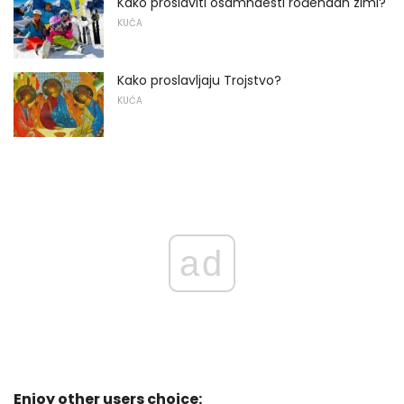
Kako proslaviti osamnaesti rođendan zimi?
KUĆA
Kako proslavljaju Trojstvo?
KUĆA
ad
Enjoy other users choice: