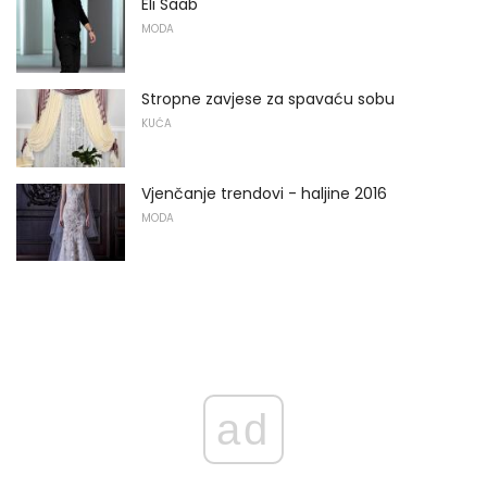
Eli Saab
MODA
Stropne zavjese za spavaću sobu
KUĆA
Vjenčanje trendovi - haljine 2016
MODA
ad