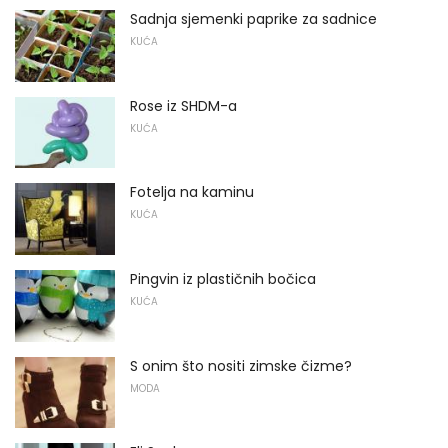
Sadnja sjemenki paprike za sadnice
KUĆA
Rose iz SHDM-a
KUĆA
Fotelja na kaminu
KUĆA
Pingvin iz plastičnih bočica
KUĆA
S onim što nositi zimske čizme?
MODA