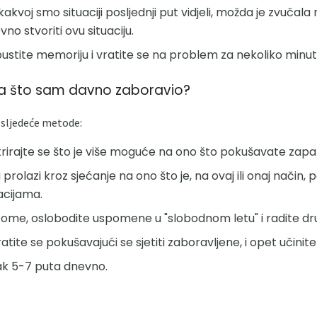
kakvoj smo situaciji posljednji put vidjeli, možda je zvučala
o stvoriti ovu situaciju.
tpustite memoriju i vratite se na problem za nekoliko minut
ega što sam davno zaboravio?
o sljedeće metode:
rirajte se što je više moguće na ono što pokušavate zapam
prolazi kroz sjećanje na ono što je, na ovaj ili onaj način,
acijama.
 tome, oslobodite uspomene u "slobodnom letu" i radite dru
atite se pokušavajući se sjetiti zaboravljene, i opet učinit
ak 5-7 puta dnevno.