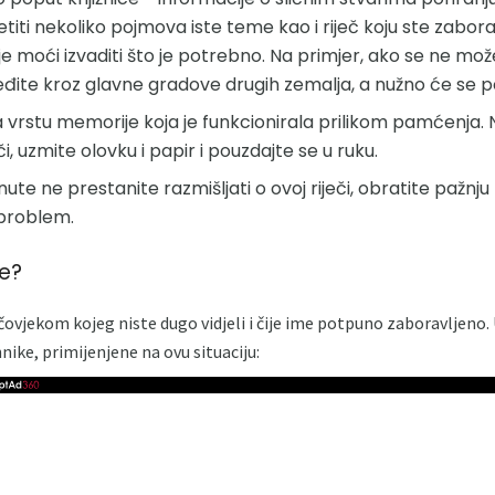
titi nekoliko pojmova iste teme kao i riječ koju ste zabor
 je moći izvaditi što je potrebno. Na primjer, ako se ne može
đite kroz glavne gradove drugih zemalja, a nužno će se poj
a vrstu memorije koja je funkcionirala prilikom pamćenja. 
i, uzmite olovku i papir i pouzdajte se u ruku.
nute ne prestanite razmišljati o ovoj riječi, obratite pažnj
 problem.
be?
ovjekom kojeg niste dugo vidjeli i čije ime potpuno zaboravljeno
nike, primijenjene na ovu situaciju: