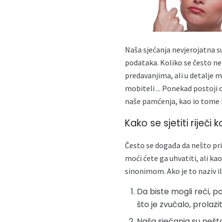
Naša sjećanja nevjerojatna su
podataka. Koliko se često ne 
predavanjima, ali u detalje m
mobiteli ... Ponekad postoji 
naše pamćenja, kao io tome k
Kako se sjetiti riječi 
Često se događa da nešto prič
moći ćete ga uhvatiti, ali ka
sinonimom. Ako je to naziv 
Da biste mogli reći, po
što je zvučalo, prolaz
Naša sjećanja su nešt