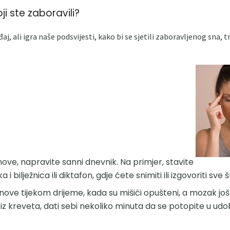
ji ste zaboravili?
đaj, ali igra naše podsvijesti, kako bi se sjetili zaboravljenog sna
nove, napravite sanni dnevnik. Na primjer, stavite
i bilježnica ili diktafon, gdje ćete snimiti ili izgovoriti sve št
snove tijekom drijeme, kada su mišići opušteni, a mozak jo
 iz kreveta, dati sebi nekoliko minuta da se potopite u u