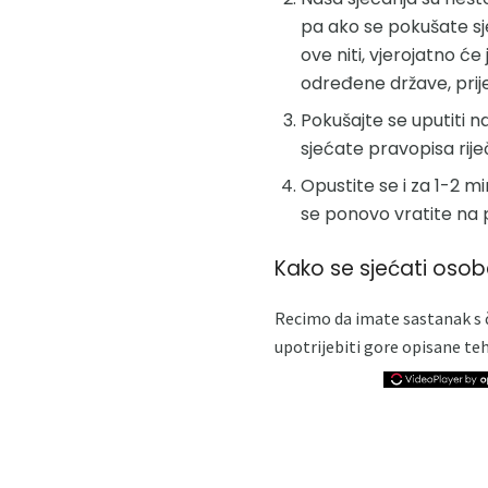
pa ako se pokušate sje
ove niti, vjerojatno će
određene države, prije
Pokušajte se uputiti n
sjećate pravopisa riječ
Opustite se i za 1-2 mi
se ponovo vratite na
Kako se sjećati oso
Recimo da imate sastanak s č
upotrijebiti gore opisane teh