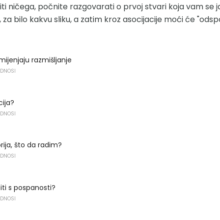
ti ničega, počnite razgovarati o prvoj stvari koja vam se j
i, za bilo kakvu sliku, a zatim kroz asocijacije moći će "odsp
 mijenjaju razmišljanje
ODNOSI
cija?
ODNOSI
ija, što da radim?
ODNOSI
iti s pospanosti?
ODNOSI