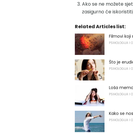
Ako se ne možete sjeti
zasigurno će iskoristit
Related Articles list:
Filmovi koji
PSIHOLOGIJA I 
Što je erudi
PSIHOLOGIJA I 
Loša memor
PSIHOLOGIJA I 
Kako se nos
PSIHOLOGIJA I 