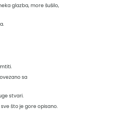
 neka glazba, more šušilo,
a.
titi.
 povezano sa
ge stvari.
e sve što je gore opisano.