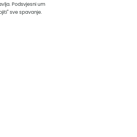
avlja. Podsvjesni um
ojiti" sve spavanje.