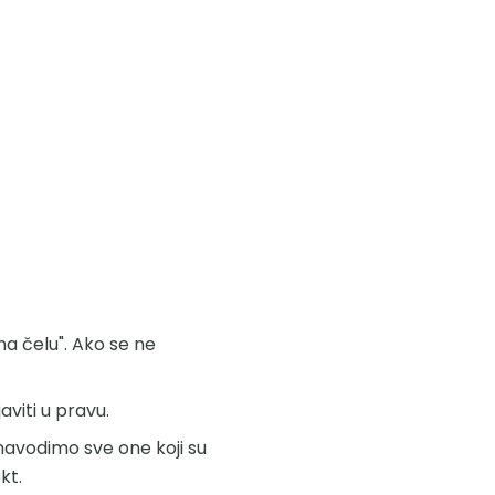
na čelu". Ako se ne
viti u pravu.
navodimo sve one koji su
kt.