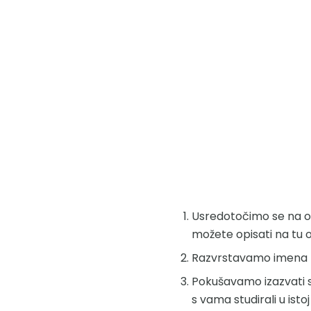
Usredotočimo se na ovo
možete opisati na tu os
Razvrstavamo imena mu
Pokušavamo izazvati s
s vama studirali u istoj