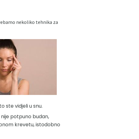
, trebamo nekoliko tehnika za
o ste vidjeli u snu.
š nije potpuno budan,
dobnom krevetu, istodobno