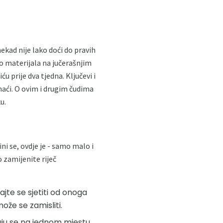
ekad nije lako doći do pravih
mo materijala na jučerašnjim
 prije dva tjedna. Ključevi i
onaći. O ovim i drugim čudima
u.
ni se, ovdje je - samo malo i
o zamijenite riječ
ajte se sjetiti od onoga
ože se zamisliti.
juju se na jednom mjestu