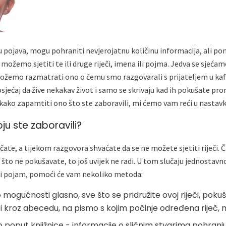
 pojava, mogu pohraniti nevjerojatnu količinu informacija, ali pon
možemo sjetiti te ili druge riječi, imena ili pojma. Jedva se sjeća
ožemo razmatrati ono o čemu smo razgovarali s prijateljem u kafiću
osjećaj da žive nekakav život i samo se skrivaju kad ih pokušate pr
ako zapamtiti ono što ste zaboravili, mi ćemo vam reći u nastavk
koju ste zaboravili?
ate, a tijekom razgovora shvaćate da se ne možete sjetiti riječi. Či
o što ne pokušavate, to još uvijek ne radi. U tom slučaju jednostavn
ili pojam, pomoći će vam nekoliko metoda:
 mogućnosti glasno, sve što se pridružite ovoj riječi, pokuš
iti kroz abecedu, na pismo s kojim počinje određena riječ, m
o poput knjižnice - informacije o sličnim stvarima pohran